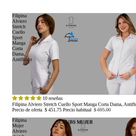
Filipina
Alviero
Stretch
Cuello
Sport
Manga
Corta
Dama,
Antifluido
OFERTA
10 reseñas
Filipina Alviero Stretch Cuello Sport Manga Corta Dama, Antifl
Precio de oferta
$ 451.75
Precio habitual
$ 695.00
Filipina
SCRUBS MUJER
Mujer
Alviero