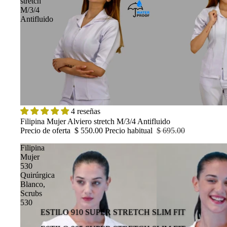
stretch
M/3/4
Antifluido
OFERTA
4 reseñas
Filipina Mujer Alviero stretch M/3/4 Antifluido
Precio de oferta
$ 550.00
Precio habitual
$ 695.00
Filipina
Mujer
530
Quirúrgica
Blanco,
Scrubs
530
ESTILO 910 SUPER STRETCH SLIM FIT