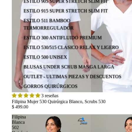
ESTILO 905 SUPER STRETCH SLIM FIT
ESTILO 915 SUPER STRETCH SLIM FIT
ESTILO 511 BAMBOO
TERMORREGULADOR
ESTILO 300 ANTIFLUIDO PREMIUM
ESTILO 530/515 CLASICO RELAX Y LIGERO
ESTILO 500 UNISEX
BLUSAS UNDER SCRUB MANGA LARGA
OUTLET - ULTIMAS PIEZAS Y DESCUENTOS
GORROS QUIRÚRGICOS
3 reseñas
Filipina Mujer 530 Quirúrgica Blanco, Scrubs 530
$ 499.00
Filipina
Blanca
502