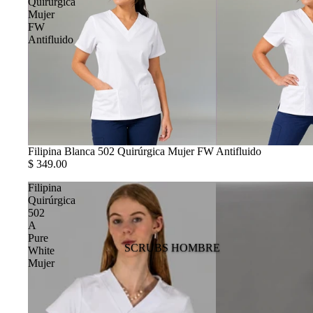
Quirúrgica
Mujer
FW
Antifluido
Filipina Blanca 502 Quirúrgica Mujer FW Antifluido
$ 349.00
Filipina
Quirúrgica
502
A
Pure
SCRUBS HOMBRE
White
Mujer