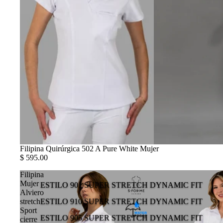
Filipina Quirúrgica 502 A Pure White Mujer
$ 595.00
Filipina
Mujer
ESTILO 901 SUPER STRETCH DYNAMIC FIT
Alviero
stretch
ESTILO 910 SUPER STRETCH DYNAMIC FIT
Sport
ESTILO 905 SUPER STRETCH DYNAMIC FIT
cierre