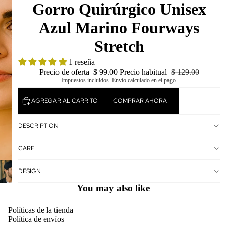
Gorro Quirúrgico Unisex
Azul Marino Fourways
Stretch
1 reseña
Precio de oferta
$ 99.00
Precio habitual
$ 129.00
Impuestos incluidos. Envío calculado en el pago.
AGREGAR AL CARRITO
COMPRAR AHORA
DESCRIPTION
CARE
DESIGN
You may also like
Políticas de la tienda
Política de envíos